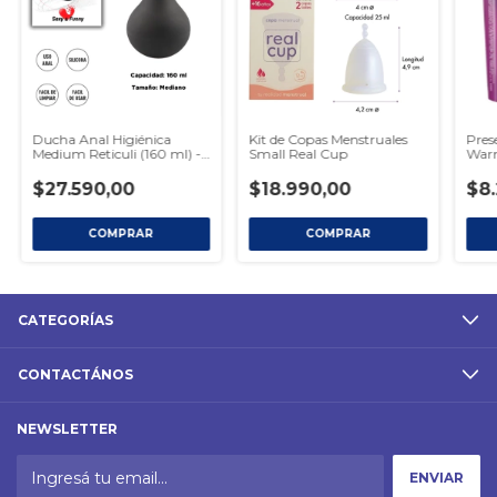
Ducha Anal Higiénica
Kit de Copas Menstruales
Pres
Medium Reticuli (160 ml) -
Small Real Cup
War
Negro
$27.590,00
$18.990,00
$8
CATEGORÍAS
CONTACTÁNOS
NEWSLETTER