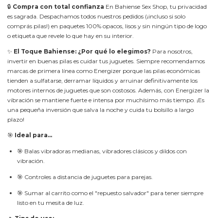
🔒
Compra con total confianza
En Bahiense Sex Shop, tu privacidad
es sagrada. Despachamos todos nuestros pedidos (¡incluso si solo
comprás pilas!) en paquetes 100% opacos, lisos y sin ningún tipo de logo
o etiqueta que revele lo que hay en su interior.
✨
El Toque Bahiense: ¿Por qué lo elegimos?
Para nosotros,
invertir en buenas pilas es cuidar tus juguetes. Siempre recomendamos
marcas de primera línea como Energizer porque las pilas económicas
tienden a sulfatarse, derramar líquidos y arruinar definitivamente los
motores internos de juguetes que son costosos. Además, con Energizer la
vibración se mantiene fuerte e intensa por muchísimo más tiempo. ¡Es
una pequeña inversión que salva la noche y cuida tu bolsillo a largo
plazo!
🎯
Ideal para...
🎯 Balas vibradoras medianas, vibradores clásicos y dildos con
vibración.
🎯 Controles a distancia de juguetes para parejas.
🎯 Sumar al carrito como el "repuesto salvador" para tener siempre
listo en tu mesita de luz.