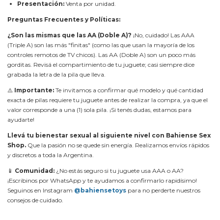
Presentación:
Venta por unidad.
Preguntas Frecuentes y Políticas:
¿Son las mismas que las AA (Doble A)?
¡No, cuidado! Las AAA
(Triple A) son las más "finitas" (como las que usan la mayoría de los
controles remotos de TV chicos). Las AA (Doble A) son un poco más
gorditas. Revisá el compartimiento de tu juguete; casi siempre dice
grabada la letra de la pila que lleva.
⚠️
Importante:
Te invitamos a confirmar qué modelo y qué cantidad
exacta de pilas requiere tu juguete antes de realizar la compra, ya que el
valor corresponde a una (1) sola pila. ¡Si tenés dudas, estamos para
ayudarte!
Llevá tu bienestar sexual al siguiente nivel con Bahiense Sex
Shop.
Que la pasión no se quede sin energía. Realizamos envíos rápidos
y discretos a toda la Argentina.
📱
Comunidad:
¿No estás seguro si tu juguete usa AAA o AA?
¡Escribinos por WhatsApp y te ayudamos a confirmarlo rapidísimo!
Seguinos en Instagram
@bahiensetoys
para no perderte nuestros
consejos de cuidado.