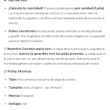
🔥
Tips de uso:
¡Calculá tu cantidad!
El precio publicado es
por unidad (1 pila)
.
La mayoría de los vibradores utilizan 2 o más pilas AAA. Abrí la
tapita de tu juguete y verificá cuántas necesitás antes de sumarlas al
carrito.
Polos correctos:
Al colocarlas, prestá atención a los dibujitos del
juguete. Por lo general, el lado chato de la pila (negativo) va apoyado
sobre el resorte metálico.
💡
Nuestro Consejo para vos:
La regla de oro para que tu juguete te
dure años:
nunca lo guardes con las pilas puestas
. Si sabés que no
lo vas a usar por un par de semanas, sacale las pilas. Esto evita que la
humedad genere corrosión y dañe los contactos metálicos del motor.
📋
Ficha Técnica:
Tipo:
Pila cilíndrica (Alcalina de larga duración).
Tamaño:
AAA (Triple A - las "finitas").
Marca:
Energizer.
Voltaje:
1.5V.