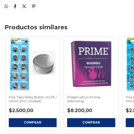
Productos similares
Pila Tipo Reloj Botón AG13 /
Preservativo Prime
Pila
LR44 (Por Unidad)
Warming
Vinn
$2.500,00
$8.200,00
$2.