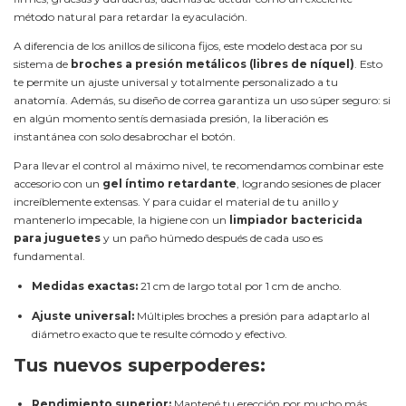
método natural para retardar la eyaculación.
A diferencia de los anillos de silicona fijos, este modelo destaca por su
sistema de
broches a presión metálicos (libres de níquel)
. Esto
te permite un ajuste universal y totalmente personalizado a tu
anatomía. Además, su diseño de correa garantiza un uso súper seguro: si
en algún momento sentís demasiada presión, la liberación es
instantánea con solo desabrochar el botón.
Para llevar el control al máximo nivel, te recomendamos combinar este
accesorio con un
gel íntimo retardante
, logrando sesiones de placer
increíblemente extensas. Y para cuidar el material de tu anillo y
mantenerlo impecable, la higiene con un
limpiador bactericida
para juguetes
y un paño húmedo después de cada uso es
fundamental.
Medidas exactas:
21 cm de largo total por 1 cm de ancho.
Ajuste universal:
Múltiples broches a presión para adaptarlo al
diámetro exacto que te resulte cómodo y efectivo.
Tus nuevos superpoderes:
Rendimiento superior:
Mantené tu erección por mucho más