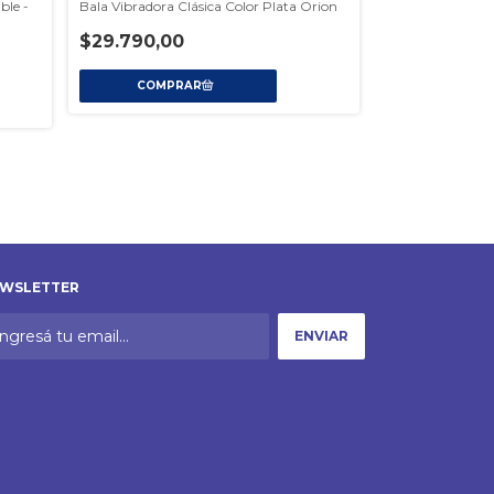
ble -
Bala Vibradora Clásica Color Plata Orion
Huevo Bala Vibr
$29.790,00
$79.530,00
2
x
$39.765,00
sin i
WSLETTER