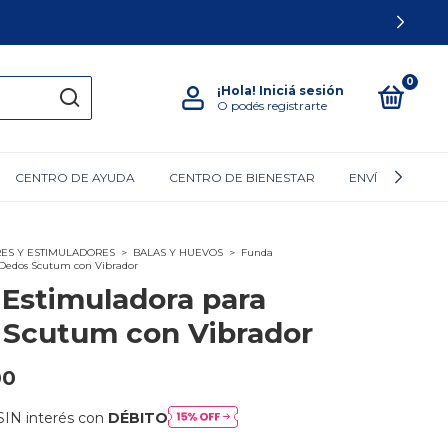
0
¡Hola!
Iniciá sesión
O podés registrarte
CENTRO DE AYUDA
CENTRO DE BIENESTAR
ENVÍOS PRIVAD
ES Y ESTIMULADORES
>
BALAS Y HUEVOS
>
Funda
 Dedos Scutum con Vibrador
Estimuladora para
 Scutum con Vibrador
00
SIN interés con
DÉBITO