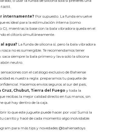
arado, o usar la funda de silicona sola si prefieres una
táctil.
r internamente?
Por supuesto. La funda envuelve
 que es ideal para la estimulación interna (como
 G), mientras la base con la bala vibradora queda en el
ndo el clítoris simultáneamente.
 al agua?
La funda de silicona sí, pero la bala vibradora
s a rosca no es sumergible. Te recomendamos tener
: saca siempre la bala primero y lava solo la silicona
 jabón neutro.
sensaciones con el catálogo exclusivo de Bahiense
acidad es nuestra regla: preparamos tu paquete de
nfidencial. Hacemos envíos seguros al sur del país,
 Cruz, Chubut, Tierra del Fuego
y toda la
e recibas la mejor calidad directo en tus manos, sin
e qué hay dentro de la caja.
brir lo que este juguete puede hacer por vos! Sumá la
u carrito y hacé de cada momento algo inolvidable.
agram para más tips y novedades:
@bahiensetoys