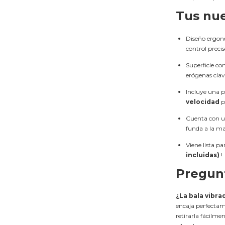
Tus nu
Diseño ergonó
control precis
Superficie co
erógenas clav
Incluye una 
velocidad
p
Cuenta con u
funda a la ma
Viene lista p
incluidas)
!
Pregun
¿La bala vibra
encaja perfectam
retirarla fácilme