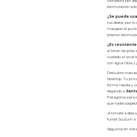
vibradora por sep
estimulación solo 
¿Se puede usa
tus dedos, por lo
masajear el punto
exterior estimula
¿Es resistente
al tener las pila
cuidado al lavarla
con agua tibia y
Descubre nuevas 
Sexshop. Tu priv
forma rápida y co
llegando a
Santa
Patagonia para qu
que nadie sospech
¡Animate a descu
funda Scutum a t
Seguinos en Inst