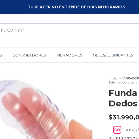
TU PLACER NO ENTIENDE DE DÍAS NI HORARIOS
S
CONSOLADORES
VIBRADORES
GELES/LUBRICANTES
Inicio
>
VIBRADOR
Estimuladora para
Funda 
Dedos
$31.990,
Cuotas 
2
x
$19.392,34