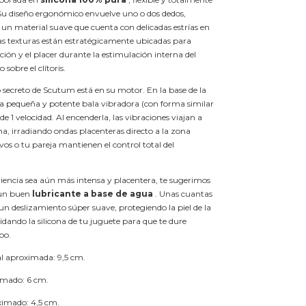
. Su diseño ergonómico envuelve uno o dos dedos,
 un material suave que cuenta con delicadas estrías en
tas texturas están estratégicamente ubicadas para
ción y el placer durante la estimulación interna del
sobre el clítoris.
 secreto de Scutum está en su motor. En la base de la
na pequeña y potente bala vibradora (con forma similar
 de 1 velocidad. Al encenderla, las vibraciones viajan a
cona, irradiando ondas placenteras directo a la zona
os o tu pareja mantienen el control total del
riencia sea aún más intensa y placentera, te sugerimos
 un buen
lubricante a base de agua
. Unas cuantas
 un deslizamiento súper suave, protegiendo la piel de la
dando la silicona de tu juguete para que te dure
po.
l aproximada: 9,5 cm.
mado: 6 cm.
ximado: 4,5 cm.