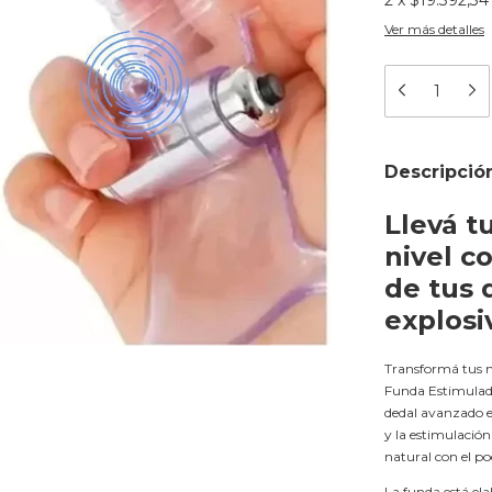
Ver más detalles
Descripció
Llevá tu
nivel c
de tus 
explosi
Transformá tus m
Funda Estimulado
dedal avanzado e
y la estimulación
natural con el p
La funda está el