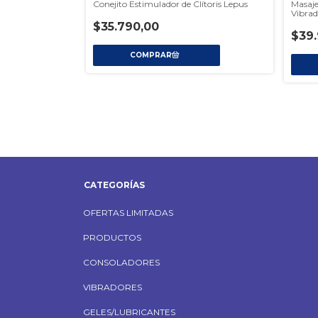
h Vibrador Con
Conejito Estimulador de Clítoris Lepus
Masaje
Vibrad
$35.790,00
$39.
000,00
CATEGORÍAS
OFERTAS LIMITADAS
PRODUCTOS
CONSOLADORES
VIBRADORES
GELES/LUBRICANTES