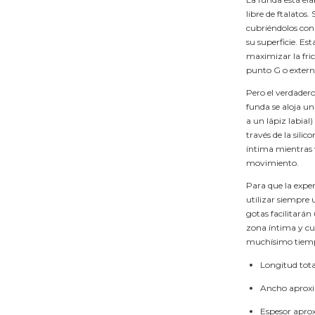
libre de ftalatos
cubriéndolos con
su superficie. Es
maximizar la fric
punto G o externo 
Pero el verdadero
funda se aloja u
a un lápiz labial)
través de la sili
íntima mientras v
movimiento.
Para que la expe
utilizar siempre
gotas facilitarán
zona íntima y cui
muchísimo tiem
Longitud tota
Ancho aproxi
Espesor apro