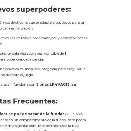
evos superpoderes:
mico de silicona que se adapta a tus dedos para un
o de la estimulación.
n texturas en relieve para masajear y despertar zonas
e.
potente bala vibradora desmontable de
1
ara potenciar cada caricia.
na práctica muñequera integrada para asegurar la
no durante el juego.
ara usar: ¡funciona con
3 pilas LR41/AG13 (ya
tas Frecuentes:
dora se puede sacar de la funda?
¡Si! La bala
ente en un compartimento de la funda, pero podrá
nte. Esto es genial porque te permite usar la bala