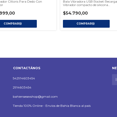
ador Clítoris Para Dedo Con
Bala Vibradora USB Rocket Recarga
or
Vibrador compacto de silicona
hipoalergénica
999,00
$54.790,00
CONTACTÁNOS
NE
542914603454
2914603454
bahiensesexshop@gmail.com
Tienda 100% Online - Envíos de Bahía Blanca al país