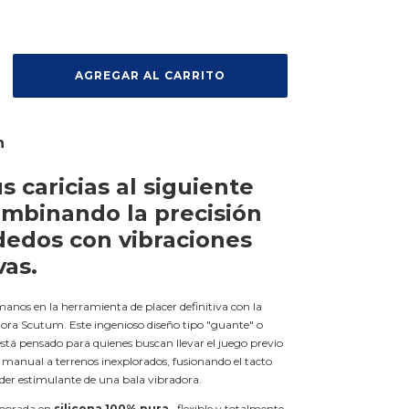
n
s caricias al siguiente
ombinando la precisión
dedos con vibraciones
vas.
anos en la herramienta de placer definitiva con la
ra Scutum. Este ingenioso diseño tipo "guante" o
stá pensado para quienes buscan llevar el juego previo
 manual a terrenos inexplorados, fusionando el tacto
oder estimulante de una bala vibradora.
aborada en
silicona 100% pura
, flexible y totalmente