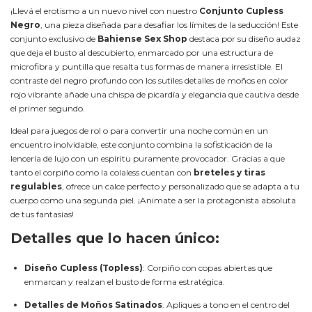
¡Llevá el erotismo a un nuevo nivel con nuestro
Conjunto Cupless
Negro
, una pieza diseñada para desafiar los límites de la seducción! Este
conjunto exclusivo de
Bahiense Sex Shop
destaca por su diseño audaz
que deja el busto al descubierto, enmarcado por una estructura de
microfibra y puntilla que resalta tus formas de manera irresistible. El
contraste del negro profundo con los sutiles detalles de moños en color
rojo vibrante añade una chispa de picardía y elegancia que cautiva desde
el primer segundo.
Ideal para juegos de rol o para convertir una noche común en un
encuentro inolvidable, este conjunto combina la sofisticación de la
lencería de lujo con un espíritu puramente provocador. Gracias a que
tanto el corpiño como la colaless cuentan con
breteles y tiras
regulables
, ofrece un calce perfecto y personalizado que se adapta a tu
cuerpo como una segunda piel. ¡Animate a ser la protagonista absoluta
de tus fantasías!
Detalles que lo hacen único:
Diseño Cupless (Topless)
: Corpiño con copas abiertas que
enmarcan y realzan el busto de forma estratégica.
Detalles de Moños Satinados
: Apliques a tono en el centro del