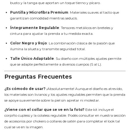
busto y la tanga que aportan un toque tierno y pícaro.
Puntilla y Microfibra Premium
: Materiales suaves al tacto que
garantizan comodidad mientras seducís.
Íntegramente Regulable
: Tensores metálicos en breteles y
cintura para ajustar la prenda a tu medida exacta.
Color Negro y Rojo
: La combinación clásica de la pasión que
ilumina la silueta y transmite seguridad total.
Talle Único Adaptable
: Su diseño con múltiples ajustes permite
que se adapte perfectamente a diversos cuerpos (S al L).
Preguntas Frecuentes
¿Es cómodo de usar?
¡Absolutamente! Aunque el diseño es atrevido,
los materiales son livianos y los ajustes regulables permiten que la prenda
se apoye suavemente sobre la piel sin apretar ni molestar.
¿Viene con el collar que se ve en la foto?
Este kit incluye el
corpiño cupless y la colaless regulable. Podés consultar en nuestra sección
de accesorios por chokers o collares de satén para completar el look tal
cual se ve en la imagen.