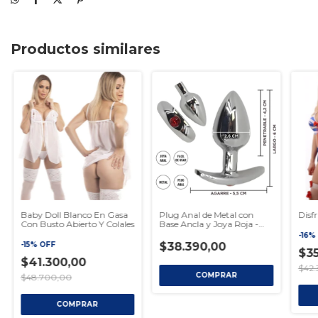
Productos similares
Baby Doll Blanco En Gasa
Plug Anal de Metal con
Disf
Con Busto Abierto Y Colales
Base Ancla y Joya Roja -
Tamaño Small
-
16
%
-
15
%
OFF
$38.390,00
$35
$41.300,00
$42.
$48.700,00