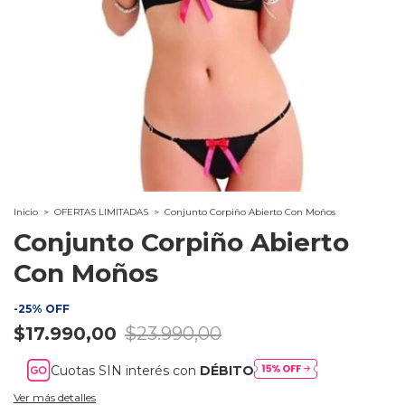
Inicio
>
OFERTAS LIMITADAS
>
Conjunto Corpiño Abierto Con Moños
Conjunto Corpiño Abierto
Con Moños
-
25
%
OFF
$17.990,00
$23.990,00
Cuotas SIN interés con
DÉBITO
Ver más detalles