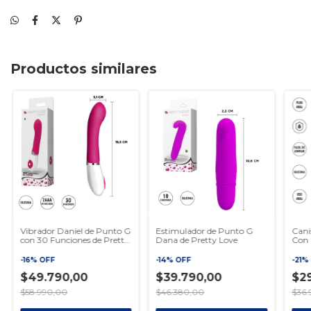
Productos similares
Vibrador Daniel de Punto G
Estimulador de Punto G
Cani
con 30 Funciones de Pretty
Dana de Pretty Love
Con 
Love
-
16
%
OFF
-
14
%
OFF
-
21
%
$49.790,00
$39.790,00
$2
$58.990,00
$46.380,00
$36.