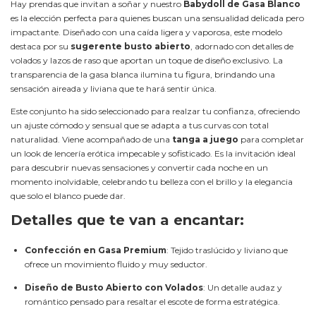
Hay prendas que invitan a soñar y nuestro
Babydoll de Gasa Blanco
es la elección perfecta para quienes buscan una sensualidad delicada pero
impactante. Diseñado con una caída ligera y vaporosa, este modelo
destaca por su
sugerente busto abierto
, adornado con detalles de
volados y lazos de raso que aportan un toque de diseño exclusivo. La
transparencia de la gasa blanca ilumina tu figura, brindando una
sensación aireada y liviana que te hará sentir única.
Este conjunto ha sido seleccionado para realzar tu confianza, ofreciendo
un ajuste cómodo y sensual que se adapta a tus curvas con total
naturalidad. Viene acompañado de una
tanga a juego
para completar
un look de lencería erótica impecable y sofisticado. Es la invitación ideal
para descubrir nuevas sensaciones y convertir cada noche en un
momento inolvidable, celebrando tu belleza con el brillo y la elegancia
que solo el blanco puede dar.
Detalles que te van a encantar:
Confección en Gasa Premium
: Tejido traslúcido y liviano que
ofrece un movimiento fluido y muy seductor.
Diseño de Busto Abierto con Volados
: Un detalle audaz y
romántico pensado para resaltar el escote de forma estratégica.